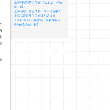
。
上海高端喝茶工作室VS会所店：体验
差在哪？
一
上海高端工作室招聘，高薪聘请中！
。
上海品茶贵族宝贝有哪些品牌好
上海4t带口天花板探店：科技感与茶
了
香的奇妙融合_241
的
比
避
甄